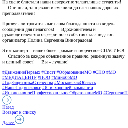
На сцене блистали наши невероятно талантливые студенты!
Они пели, танцевали и смешили до слез наших дорогих
преподавателей!
Прозвучали трогательные слова благодарности из видео-
сообщений для педагогов!
Вдохновителем и
руководителем этого фееричного события стала педагог-
организатор Полина Сергеевна Виноградова!
Этот концерт – наше общее громкое и творческое СПАСИБО!
Спасибо за каждое объяснённое правило, решённую задачу
и ценный совет!
Вы – лучшие!
#ДвижениеПервых
#Спсэт
#ОбразованиеМО
#СПО
#МО
#МЕДИАЦЕНТР
#ПОО
#МинобрМО
#ГодЗащитникаОтечества
#МосковскаяОбласть
#НашеПодмосковье
#Я_в_хорошей_компании
#ИнклюзивноеПрофессиоанльноеОбразованиеМО
#СергиевоП
Назад
Возврат к списку
Далее