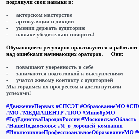
подтянули свои навыки в:
-
актерском мастерстве
-
артикуляции и дикции
-
умении держать аудиторию
-
навыке убедительно говорить!
Обучающиеся регулярно практикуются и работают
над ошибками начинающих ораторов.
Они:
-
повышают уверенность в себе
-
занимаются подготовкой к выступлениям
-
учатся живому контакту с аудиторией
Мы гордимся их прогрессом и достигнутыми
успехами!
#ДвижениеПервых
#СПСЭТ
#ОбразованиеМО
#СП
#МО
#МЕДИАЦЕНТР
#ПОО
#МинобрМО
#ГодЕдинстваНародовРоссии
#МосковскаяОбласть
#НашеПодмосковье
#Я_в_хорошей_компании
#ИнклюзивноеПрофессиоанльноеОбразованиеМО
#