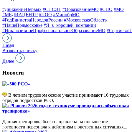
#ДвижениеПервых
#СПСЭТ
#ОбразованиеМО
#СПО
#МО
#МЕДИАЦЕНТР
#ПОО
#МинобрМО
#ГодЕдинстваНародовРоссии
#МосковскаяОбласть
#НашеПодмосковье
#Я_в_хорошей_компании
#ИнклюзивноеПрофессиоанльноеОбразованиеМО
#СергиевоП
Назад
Возврат к списку
Далее
Новости
«500 РСО»
В летнем трудовом сезоне участие принимают 16 трудовых
отрядов подростков РСО.
«29 июля 2026 года в техникуме проводилась объектовая
тренировка»
Данная тренировка была направлена на повышение
готовности персонала к действиям в экстренных ситуациях...