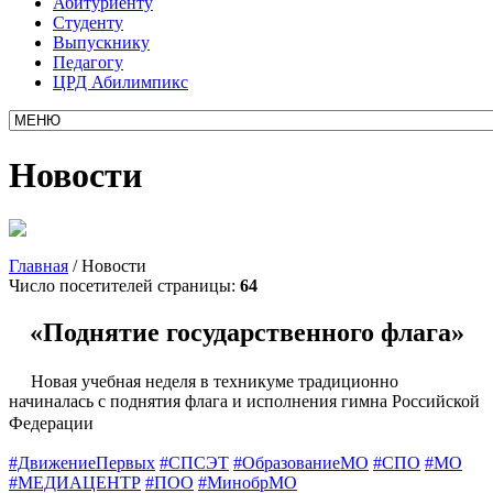
Абитуриенту
Студенту
Выпускнику
Педагогу
ЦРД Абилимпикс
Новости
Главная
/
Новости
Число посетителей страницы:
64
«Поднятие государственного флага»
Новая учебная неделя в техникуме традиционно
начиналась с поднятия флага и исполнения гимна Российской
Федерации
#ДвижениеПервых
#СПСЭТ
#ОбразованиеМО
#СПО
#МО
#МЕДИАЦЕНТР
#ПОО
#МинобрМО