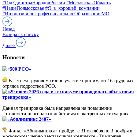
#ГодЕдинстваНародовРоссии
#МосковскаяОбласть
#НашеПодмосковье
#Я_в_хорошей_компании
#ИнклюзивноеПрофессиоанльноеОбразованиеМО
Назад
Возврат к списку
Далее
Новости
«500 РСО»
В летнем трудовом сезоне участие принимают 16 трудовых
отрядов подростков РСО.
«29 июля 2026 года в техникуме проводилась объектовая
тренировка»
Данная тренировка была направлена на повышение
готовности персонала к действиям в экстренных ситуациях...
«Абилимпикс 2407»
Финал «Абилимпикса» пройдет с 31 октября по 3 ноября в
московском учебно-выставочном комплексе «Тимирязев