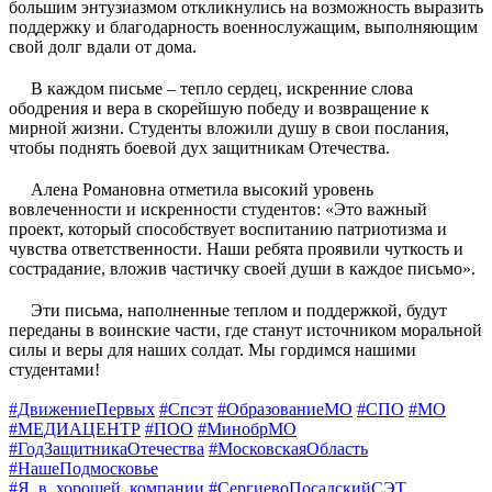
большим энтузиазмом откликнулись на возможность выразить
поддержку и благодарность военнослужащим, выполняющим
свой долг вдали от дома.
В каждом письме – тепло сердец, искренние слова
ободрения и вера в скорейшую победу и возвращение к
мирной жизни. Студенты вложили душу в свои послания,
чтобы поднять боевой дух защитникам Отечества.
Алена Романовна
отметила высокий уровень
вовлеченности и искренности студентов:
«Это важный
проект, который способствует воспитанию патриотизма и
чувства ответственности. Наши ребята проявили чуткость и
сострадание, вложив частичку своей души в каждое письмо».
Эти письма, наполненные теплом и поддержкой, будут
переданы в воинские части, где станут источником моральной
силы и веры для наших солдат. Мы гордимся нашими
студентами!
#ДвижениеПервых
#Спсэт
#ОбразованиеМО
#СПО
#МО
#МЕДИАЦЕНТР
#ПОО
#МинобрМО
#ГодЗащитникаОтечества
#МосковскаяОбласть
#НашеПодмосковье
#Я_в_хорошей_компании
#СергиевоПосадскийСЭТ