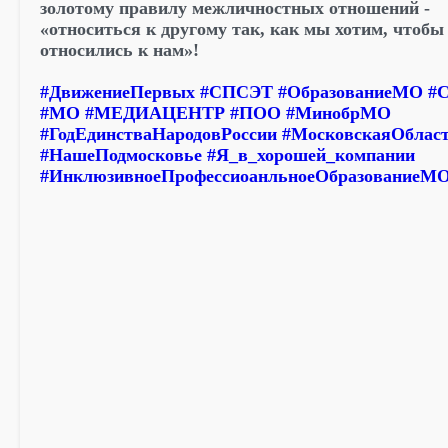
золотому правилу межличностных отношений -
«относиться к другому так, как мы хотим, чтобы
относились к нам»!
#ДвижениеПервых
#СПСЭТ
#ОбразованиеМО
#
#МО
#МЕДИАЦЕНТР
#ПОО
#МинобрМО
#ГодЕдинстваНародовРоссии
#МосковскаяОблас
#НашеПодмосковье
#Я_в_хорошей_компании
#ИнклюзивноеПрофессиоанльноеОбразованиеМ