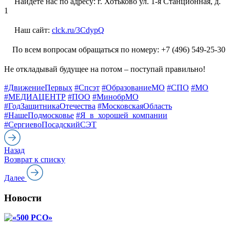
Найдете нас по адресу: г. Хотьково ул. 1-я Станционная, д.
1
Наш сайт:
clck.ru/3CdypQ
По всем вопросам обращаться по номеру: +7 (496) 549-25-30
Не откладывай будущее на потом – поступай правильно!
#ДвижениеПервых
#Спсэт
#ОбразованиеМО
#СПО
#МО
#МЕДИАЦЕНТР
#ПОО
#МинобрМО
#ГодЗащитникаОтечества
#МосковскаяОбласть
#НашеПодмосковье
#Я_в_хорошей_компании
#СергиевоПосадскийСЭТ
Назад
Возврат к списку
Далее
Новости
«500 РСО»