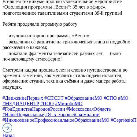
В нашем техникуме прошло увлекательное мероприятие
«Эволюция программы „Вести“: 35 лет в эфире»,
подготовленное талантливыми студентами 39‑й группы!
Ребята проделали огромную работу:
изучили историю программы «Вести»;
разделили её развитие на три ключевых этапа и подробно
рассказали о каждом;
показали фрагменты телезаписей разных лет — было
по‑настоящему атмосферно!
Смотрели кадры прошлых лет и словно путешествовали во
времени: заметили, как менялись стиль подачи новостей,
оформление студии, техника съёмки и даже манера работы
ведущих.
#ДвижениеПервых
#СПСЭТ
#ОбразованиеМО
#СПО
#МО
#МЕДИАЦЕНТР
#ПОО
#МинобрМО
#ГодЕдинстваНародовРоссии
#МосковскаяОбласть
#НашеПодмосковье
#Я_в_хорошей_компании
#ИнклюзивноеПрофессиоанльноеОбразованиеМО
#СергиевоП
Назад