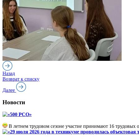
Назад
Возврат к списку
Далее
Новости
«500 РСО»
В летнем трудовом сезоне участие принимают 16 трудовых 
«29 июля 2026 года в техникуме проводилась объектовая