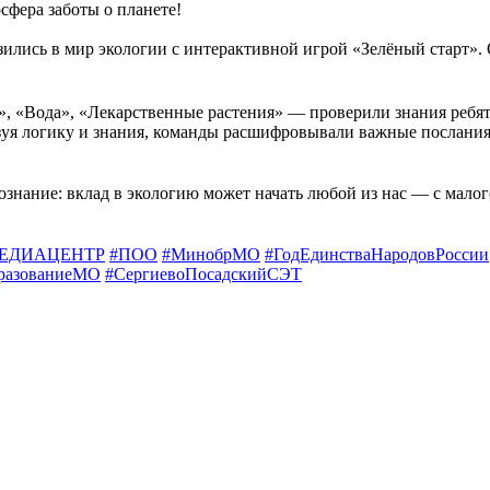
сфера заботы о планете!
зились в мир экологии с интерактивной игрой «Зелёный старт».
», «Вода», «Лекарственные растения» — проверили знания ребя
уя логику и знания, команды расшифровывали важные послания
ознание: вклад в экологию может начать любой из нас — с малог
ЕДИАЦЕНТР
#ПОО
#МинобрМО
#ГодЕдинстваНародовРоссии
разованиеМО
#СергиевоПосадскийСЭТ