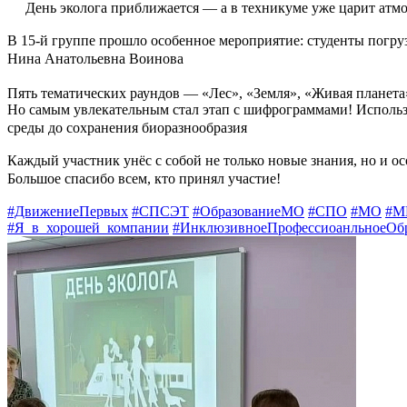
День эколога приближается — а в техникуме уже царит атмо
В 15‑й группе прошло особенное мероприятие: студенты погру
Нина Анатольевна Воинова
Пять тематических раундов — «Лес», «Земля», «Живая планета
Но самым увлекательным стал этап с шифрограммами! Использ
среды до сохранения биоразнообразия
Каждый участник унёс с собой не только новые знания, но и ос
Большое спасибо всем, кто принял участие!
#ДвижениеПервых
#СПСЭТ
#ОбразованиеМО
#СПО
#МО
#М
#Я_в_хорошей_компании
#ИнклюзивноеПрофессиоанльноеОб