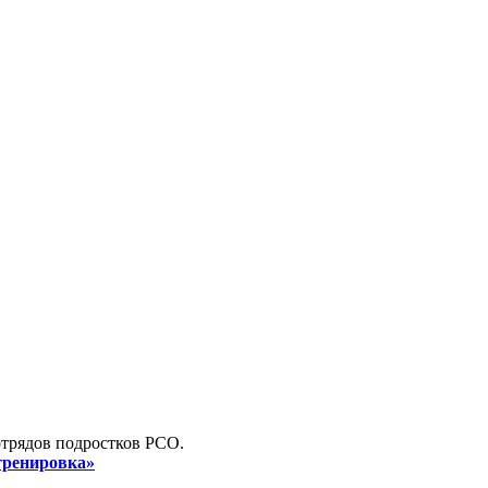
отрядов подростков РСО.
 тренировка»