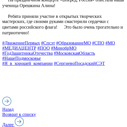
ученица Орешкина Алина!
Ребята приняли участие в открытых творческих
мастерских, где своими руками смастерили сердечки с
цветами российского флага!
Это было очень трогательно и
патриотично!
#ДвижениеПервых
#Спсэт
#ОбразованиеМО
#СПО
#МО
#МЕДИАЦЕНТР
#ПОО
#МинобрМО
#ГодЗащитникаОтечества
#МосковскаяОбласть
#НашеПодмосковье
#Я_в_хорошей_компании
#СергиевоПосадскийСЭТ
Назад
Возврат к списку
Далее