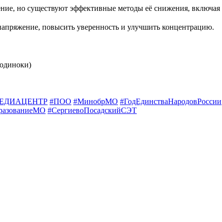
ение, но существуют эффективные методы её снижения, включая 
напряжение, повысить уверенность и улучшить концентрацию.
.
 одиноки)
ЕДИАЦЕНТР
#ПОО
#МинобрМО
#ГодЕдинстваНародовРоссии
разованиеМО
#СергиевоПосадскийСЭТ