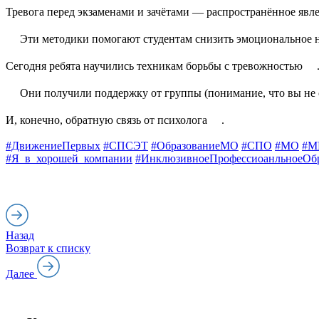
Тревога перед экзаменами и зачётами — распространённое явл
Эти методики помогают студентам снизить эмоциональное 
Сегодня ребята научились техникам борьбы с тревожностью
Они получили поддержку от группы (понимание, что вы не
И, конечно, обратную связь от психолога
.
#ДвижениеПервых
#СПСЭТ
#ОбразованиеМО
#СПО
#МО
#М
#Я_в_хорошей_компании
#ИнклюзивноеПрофессиоанльноеОб
Назад
Возврат к списку
Далее