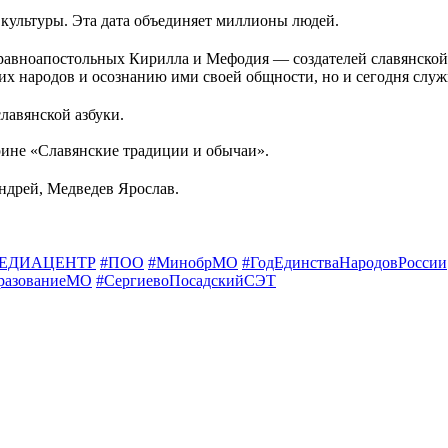
культуры. Эта дата объединяет миллионы людей.
равноапостольных Кирилла и Мефодия — создателей славянской 
ких народов и осознанию ими своей общности, но и сегодня сл
славянской азбуки.
рине «Славянские традиции и обычаи».
ндрей, Медведев Ярослав.
ЕДИАЦЕНТР
#ПОО
#МинобрМО
#ГодЕдинстваНародовРоссии
разованиеМО
#СергиевоПосадскийСЭТ