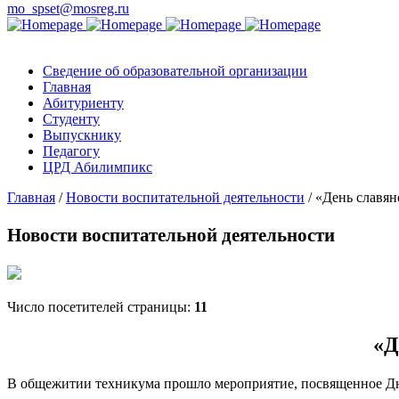
mo_spset@mosreg.ru
Сведение об образовательной организации
Главная
Абитуриенту
Студенту
Выпускнику
Педагогу
ЦРД Абилимпикс
Главная
/
Новости воспитательной деятельности
/
«День славян
Новости воспитательной деятельности
Число посетителей страницы:
11
«Д
В общежитии техникума прошло мероприятие, посвященное Дн