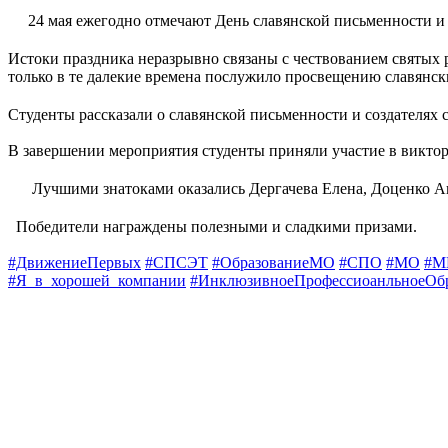
24 мая ежегодно отмечают День славянской письменности и 
Истоки праздника неразрывно связаны с чествованием святых 
только в те далекие времена послужило просвещению славянс
Студенты рассказали о славянской письменности и создателях 
В завершении мероприятия студенты приняли участие в викто
Лучшими знатоками оказались Дергачева Елена, Доценко А
Победители награждены полезными и сладкими призами.
#ДвижениеПервых
#СПСЭТ
#ОбразованиеМО
#СПО
#МО
#М
#Я_в_хорошей_компании
#ИнклюзивноеПрофессиоанльноеОб