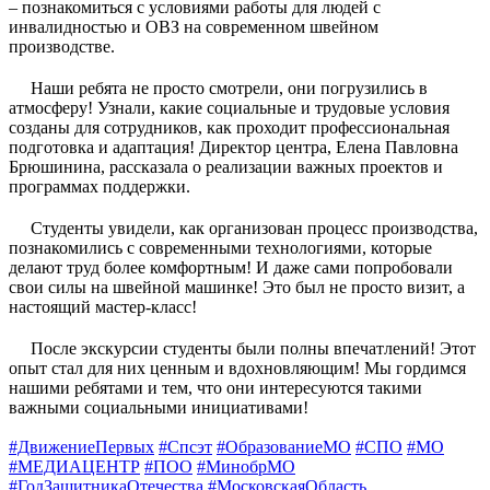
– познакомиться с условиями работы для людей с
инвалидностью и ОВЗ на современном швейном
производстве.
Наши ребята не просто смотрели, они погрузились в
атмосферу! Узнали, какие социальные и трудовые условия
созданы для сотрудников, как проходит профессиональная
подготовка и адаптация!
Директор центра, Елена Павловна
Брюшинина,
рассказала о реализации важных проектов и
программах поддержки.
Студенты увидели, как организован процесс производства,
познакомились с современными технологиями, которые
делают труд более комфортным! И даже сами попробовали
свои силы на швейной машинке! Это был не просто визит, а
настоящий мастер-класс!
После экскурсии студенты были полны впечатлений! Этот
опыт стал для них ценным и вдохновляющим! Мы гордимся
нашими ребятами и тем, что они интересуются такими
важными социальными инициативами!
#ДвижениеПервых
#Спсэт
#ОбразованиеМО
#СПО
#МО
#МЕДИАЦЕНТР
#ПОО
#МинобрМО
#ГодЗащитникаОтечества
#МосковскаяОбласть